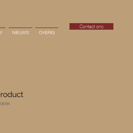
Contact ons
M
NIEUWS
OVERIG
product
135191