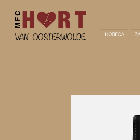
HORECA
Z