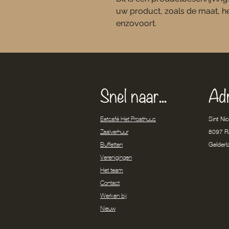
uw product, zoals de maat, het
enzovoort.
Snel naar...
Ad
Sint Ni
Eetcafé Het Proathuus
8097 R
Zaalverhuur
Gelderl
Buffetten
Verenigingen
Het team
Contact
Werken bij
Nieuw