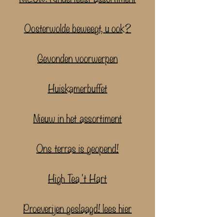
Oosterwolde beweegt, u ook?
Gevonden voorwerpen
Huiskamerbuffet
Nieuw in het assortiment
Ons terras is geopend!
High Tea 't Hart
Proeverijen geslaagd! lees hier