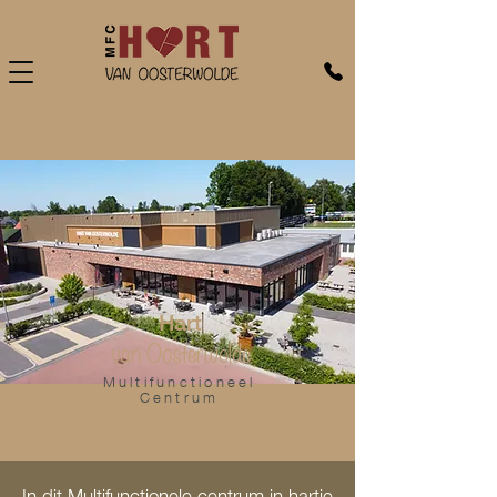
Hart
van Oosterwolde
Multifunctioneel
Centrum
Kom gerust eens bij ons langs.
Bel ons op:
0525 62 20 01
In dit Multifunctionele centrum in hartje