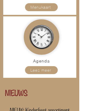
Menukaart
Agenda
Lees meer
NIEUWS
NIEUW: Kinderfeest assortiment